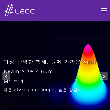
SMD 레이저 다이오드 -3433 Mini 출
시!
고객 맞춤 소량 생산, OEM/ODM 대량
가장 완벽한 형태, 원에 가까운 Spot
업계를 선도하는 초소형 SMD LD
생산,
Beam Size < 6μm
Size 3.4X3.3mm Weight 0.01g
Safety, Durability Test Report 제공
M² ≃ 1
생산 자동화, Wearable applcation, 저전력 의
전문 인력과 설비를 통한 경쟁력 있는 제품과 서비
료 application의 핵심 부품!
작은 divergence angle, 높은 광밀도
스 제공
MORE