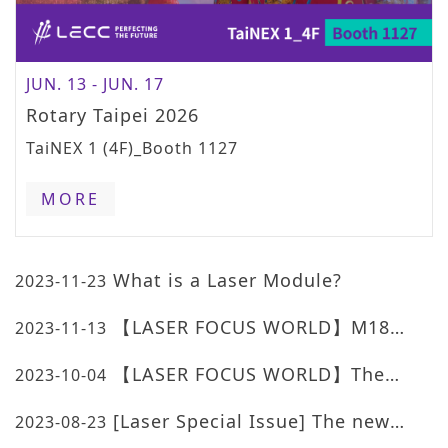
JUN. 13 - JUN. 17
Rotary Taipei 2026
TaiNEX 1 (4F)_Booth 1127
MORE
What is a Laser Module?
2023-11-23
【LASER FOCUS WORLD】M18
2023-11-13
Motorized Focal Length
【LASER FOCUS WORLD】The
2023-10-04
advantages of combining optoelectronics
[Laser Special Issue] The new
2023-08-23
with medical applications.
fashion revolution of red light health care