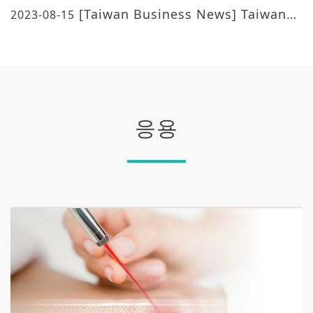
[Taiwan Business News] Taiwan
2023-08-15
Laser Exhibition LECC Show laser
manufacturing strength
응용