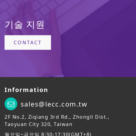
기술 지원
CONTACT
Information
sales@lecc.com.tw
2F No.2, Ziqiang 3rd Rd., Zhongli Dist.,
Taoyuan City 320, Taiwan
월요일~금요일 8:30-17:30(GMT+8)