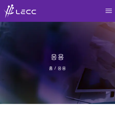
응용
홈
/
응용