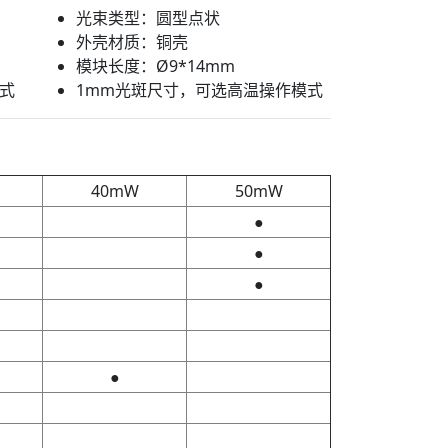
光束类型：圆型点状
外壳材质：铜壳
模块长度：Ø9*14mm
式
1mm光斑尺寸，可选高温操作模式
40mW
50mW
●
●
●
●