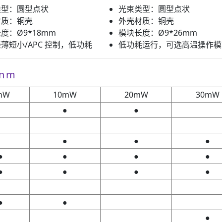
类型：圆型点状
光束类型：圆型点状
材质：铜壳
外壳材质：铜壳
度：Ø9*18mm
模块长度：Ø9*26mm
薄短小/APC 控制，低功耗
低功耗运行，可选高温操作模
nm
mW
10mW
20mW
30mW
●
●
●
●
●
●
●
●
●
●
●
●
●
●
●
●