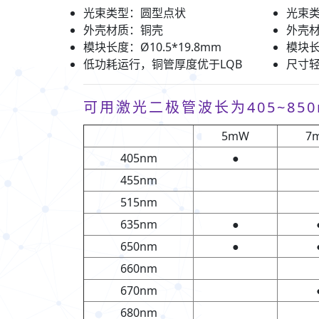
光束类型：圆型点状
光束
外壳材质：铜壳
外壳
模块长度：Ø10.5*19.8mm
模块长
低功耗运行，铜管厚度优于LQB
尺寸轻
可用激光二极管波长为405~850
5mW
7
405nm
●
455nm
515nm
635nm
●
650nm
●
660nm
670nm
680nm