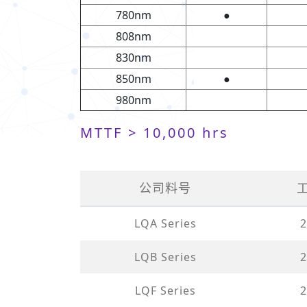
780nm
●
808nm
830nm
850nm
●
980nm
MTTF > 10,000 hrs
公司料号
LQA Series
2
LQB Series
2
LQF Series
2