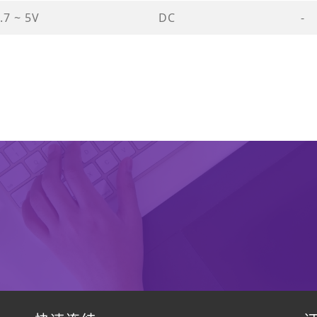
.7 ~ 5V
DC
-