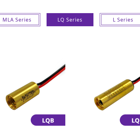
MLA Series
LQ Series
L Series